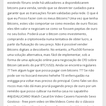
existindo fóruns onde há utilizadores a disponibilizarem
bitcoins para venda, sendo que se devem ter cuidados para
garantir que as transações foram validadas pela rede. O que é
que eu Posso Fazer com os meus Bitcoins? Uma vez que tenha
Bitcoins, estes vão comportar-se como moedas de ouro físicas:
eles têm valor e negociam-se como se fossem pepitas de ouro
no seu bolso. Poderá usar o Bitcoin como investimento,
comprando a criptomoeda numa tentativa de obter lucro, a
partir da flutuação do seu preço. Não é possível vender
Bitcoins digitais a descoberto. No entanto, a Plus500 fornece
uma solução alternativa, mais fácil de implementar, sob a
forma de uma aplicação online para negociação de CFD sobre
Bitcoin (através do par BTC/USD). Ainda se encontra regulares
?? Tem algum lugar que possa pagar com bitcoins ??? Se não
pode ser no lisocard mesmo hehehe Tô enferrujadão na
estiggga pra voltar mas preciso do principal. Como falei sei dos
riscos mas não dá mais pra tá pagando preço de ouro por um
remédio que posso cultivar na minha casa no sapatinho
#AJUDALUCIANO Watch Casal Em Video Caseiro Fazendo Sexo
Gostoso - free porn video on MecVideos Como diz o clássico