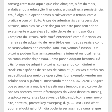
conseguirem tudo aquilo que elas almejam, além do mais,
enfatizando a educação financeira, a disciplina, a persistência,
etc., é algo que aprendemos a cultivar com o tempo, com a
prática e com o hábito. Antes de adentrar às vantagens dos
bitcoins, uma dica: se você chegou até este post sem saber
exatamente o que eles são, não deixe de ler nosso ‘Guia
Completo do Bitcoin’. Nele, você entenderá como funciona, as
maneiras de adquiri-lo de revertê-los em moedas reais e como
os seus valores são cotados. Dito isso, vamos à nossa… Os
bitcoins podem ficar armazenados na internet ou localmente,
no computador da pessoa. Como posso adquirir bitcoins? Há
três formas de adquirir bitcoins: comprando com dinheiro
“real” em espécies de “casas de câmbio” (ou caixas eletrônicos
específicos), por meio de operações (por exemplo, vender um
celular para alguém) ou minerando moedas. 07/02/2017 · Agora
posso ampliar a matriz e investir mais tempo para o cultivo de
nossas árvores. ===== Informações do Vídeo dinheiro, mining,
cryptocurrency, sites lucrativos de bitcoins, bitcoins new, novo
site, sorteiro , private key sweeping, d.i.y., … Lost ? Find what
your are looking for Um dia poderia ser assinada uma lei que